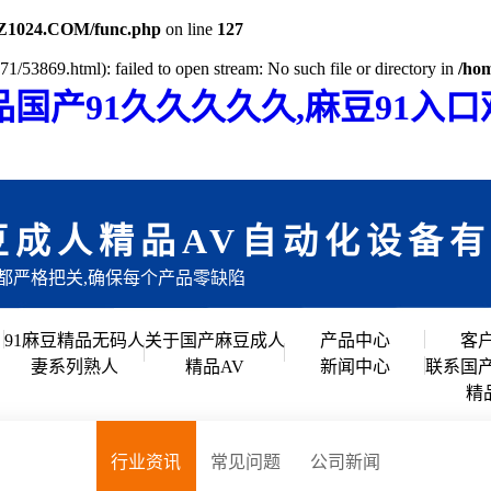
Z1024.COM/func.php
on line
127
1/53869.html): failed to open stream: No such file or directory in
/ho
品国产91久久久久久,麻豆91入
豆成人精品AV自动化设备
目都严格把关,确保每个产品零缺陷
91麻豆精品无码人
关于国产麻豆成人
产品中心
客
妻系列熟人
精品AV
新闻中心
联系国
公司简介
倍速链组装线
精
行业资讯
企业文化
滚筒输送流水线
常见问题
行业资讯
常见问题
公司新闻
创始人说
91麻豆精品国产91久久久久久
公司新闻