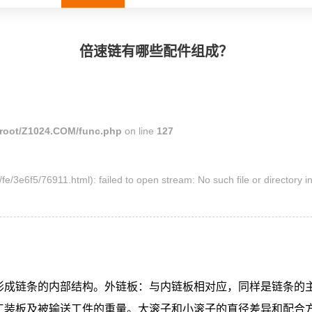
公司环境
链板流水线
皮带流水线
倍速链有哪些配件组成？
工作台周转车
周边配套组件设备
PACK滚筒输送线
oot/Z1024.COM/func.php
on line
127
升降机
外排工位
fe/3e6f5/76911.html): failed to open stream: No such file or directory i
倍速链输送线
成链条的内部结构。外链板：与内链板相对应，同样是链条的主
工装板
及被输送工件的重量。大滚子和小滚子的直径差异和配合