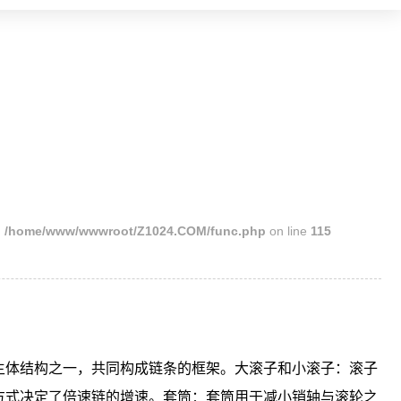
n
/home/www/wwwroot/Z1024.COM/func.php
on line
115
体结构之一，共同构成链条的框架。大滚子和小滚子：滚子
方式决定了倍速链的增速。套筒：套筒用于减小销轴与滚轮之